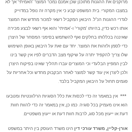
מרוקנים את ההגנות מתוכנן שכן אמנם נמכר המוצר 'האמיתי' אך לא
במצבו המקורי. בית המשפט קבע כי אין מקרה זה נופל במדוייק
לגדרי ההגנות הנ"ל. היבואן המקביל רשאי למכור מחדש את המוצר
אותו רכש כדין, בהיותו 'מקורי' ו-'אמיתי' והוא אף רשאי לבצע מכירה
שאיננה בכללותו בחלקים ואף להשתמש בסימני המסחר של היצרן
כדי לסמן ולזהות את המוצר. יחד עם זאת על היבואן באופן השימוש
שלו צריך להקפיד יתרה על שיקוף מצב הדברים לפיו אין קשר בינו
לבין המפיץ הבלעדי וכי המוצרים עברו תהליך שאינו בפיקוח היצרן
ולכן ליצרן אין עוד קשר למוצר לאחר הבקבוק מחדש וכל אחריות על
פגמים תחול על היבואן המקביל בלבד.
*** אין במאמר זה כדי לכסות את כלל הסוגיות הרלוונטיות ומטבעו
הוא אינו מעמיק בכל סוגיה. כמו כן, אין במאמר זה כדי להוות חוות
דעת או ייעוץ מכל סוג, לרבות חוות דעת או ייעוץ משפטיים.
אורן-קליין, משרד עורכי דין
הינו משרד העוסק בין היתר במשפט