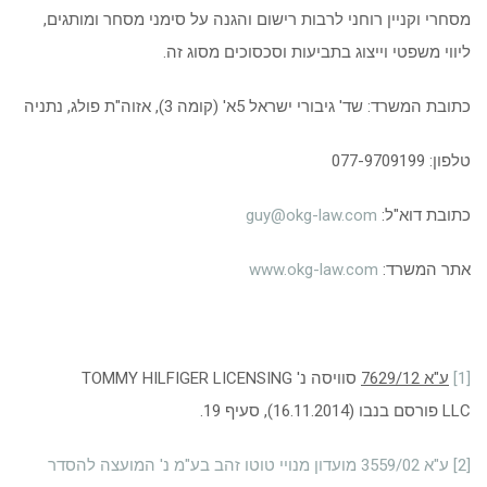
מסחרי וקניין רוחני לרבות רישום והגנה על סימני מסחר ומותגים,
ליווי משפטי וייצוג בתביעות וסכסוכים מסוג זה.
כתובת המשרד: שד' גיבורי ישראל 5א' (קומה 3), אזוה"ת פולג, נתניה
טלפון: 077-9709199
כתובת דוא"ל:
guy@okg-law.com
אתר המשרד:
www.okg-law.com
[1]
ע"א 7629/12
סוויסה נ' TOMMY HILFIGER LICENSING
LLC פורסם בנבו (16.11.2014), סעיף 19.
[2]
ע"א 3559/02 מועדון מנויי טוטו זהב בע"מ נ' המועצה להסדר