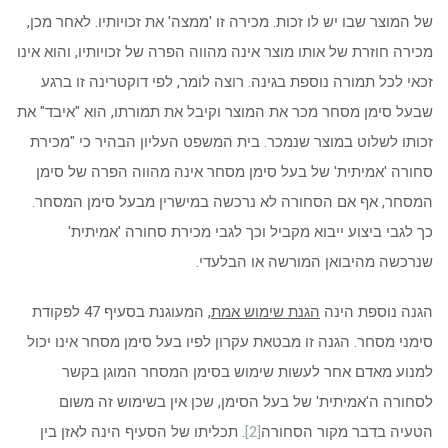
של המוצר שבו יש לו זכות. מכירה זו 'ממצה' את זכויותיו. לאחר מכן,
מכירה חוזרת של אותו מוצר אינה מהווה הפרה של זכויותיו, והוא אינו
זכאי לכל תמורה נוספת בגינה. רוצה לומר, לפי דוקטרינה זו ברגע
שבעל סימן מסחר מכר את המוצר וקיבל את תמורתו, הוא "איבד" את
זכותו לשלוט במוצר שנמכר. בית המשפט העליון הבהיר כי "מכירת
סחורה 'אמיתית' של בעל סימן מסחר אינה מהווה הפרה של סימן
המסחר, אף אם הסחורה לא נרכשה במישרין מבעל סימן המסחר.
כך לגבי ביצוע ייבוא מקביל וכך לגבי מכירת סחורה 'אמיתית'
שנרכשה מהיבואן המורשה או הבלעדי.
הגנה נוספת הינה
הגנת שימוש אמת
, המעוגנת בסעיף 47 לפקודת
סימני מסחר. הגנה זו מבטאת עקרון לפיו בעל סימן מסחר אינו יכול
למנוע מאדם אחר לעשות שימוש בסימן המסחר המוגן בקשר
לסחורה ה'אמיתית' של בעל הסימן, שכן אין בשימוש זה משום
הטעיה בדבר מקור הסחורה
[2]
. תכליתו של הסעיף הינה לאזן בין