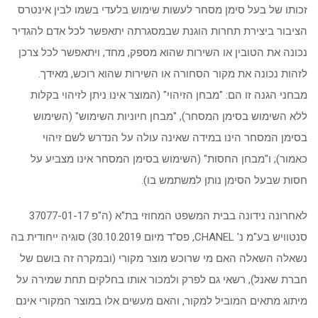
זכותו של בעל סימן מסחר לעשות שימוש בלעדי בשמו לבין אינטרס
הציבור ביצירת תחרות הוגנת שבמסגרתה יתאפשר לכל אדם להגדיר
נכונה את הטובין או השירות שהוא מספק, מחד, ויתאפשר לכל צרכן
לזהות נכונה את מקור הסחורה או השירות שהוא רוכש, מאידך.
מבחני הגנה זו הם: "מבחן הזיהוי" (המוצר אינו ניתן לזיהוי בקלות
ללא השימוש בסימן המסחר), "מבחן חיוניות השימוש" (השימוש
בסימן המסחר הינו במידה שאינה עולה על הנדרש לשם זיהוי
כאמור); ו"מבחן החסות" (השימוש בסימן המסחר אינו מצביע על
חסות שבעל הסימן נותן למשתמש בו).
לאחרונה נידונה בבית המשפט המחוזי בת"א (ה"פ 37077-01-17
סנטוויש בע"מ נ' CHANEL, פס"ד מיום 30.10.2019) סוגיה ייחודית בה
נשאלה השאלה האם מי שרוכש מוצר מקורי (ובמקרה זה בושם של
חברת שאנל), רשאי גם לפרק ולמכור אותו בחלקים תחת שמירה על
מיתוג מתאים המוביל למקור, והאם מעשים אלו במוצר המקורי אינם