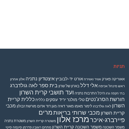
תגיות
איצטדיון נתניה
אורט יד-לבוביץ
אאוריקה פארק
אוויר ואווירה
אלון אהרון
אלי דלל
בית ספר לאה גולדברג
בארון של שרון
ראש מינהל אכיפה
ועד תושבי קרית השרון
היכל התרבות נתניה
בתי הקפה גרג
חורשת הסרג'נטים
כללית קריית
טלי מולנר
יריד עסקים
כללית
השרון
מכבי
לימור מאמו
מאור דאיה
מגן דוד אדום
מורשת זבולון
לאה גולדברג
מרים
מכבי שרותי בריאות
קריית השרון
מרכז אלון
פיירברג-איכר
משטרת נתניה
משטרה קריית השרון
משמר השכונה קריית השרון
משמר השכונה
מתחם רוגובין פדרמן סינמה סיטי