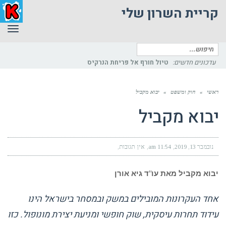
קריית השרון שלי
תפר
חיפוש
עבור:
עדכונים חדשים:
טיול חורף אל פריחת הנרקיס
ראשי
»
חוק ומשפט
»
יבוא מקביל
יבוא מקביל
נובמבר 13, 2019
11:54 am
אין תגובות
יבוא מקביל
מאת עו"ד גיא אורן
אחד העקרונות המובילים במשק ובמסחר בישראל הינו
עידוד תחרות עיסקית, שוק חופשי ומניעת יצירת מונופול. כזו