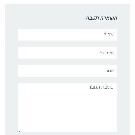
השארת תגובה
שם:*
אימייל*
אתר:
תגובה