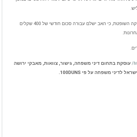
ש.
באשר לבת הבכורה, שכבר סיימה שירות צבאי, פסקה השופטת, כי האב ישלם עבורה סכום חודשי של 400 שקלים
רונות.
ם.
h
/
עוסקת בתחום דיני משפחה, גישור, צוואות, מאבקי ירושה
ראל לדיני משפחה על פי 100
DUNS
.