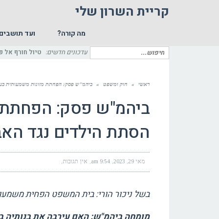
קריית השרון שלי
מה קורה?
ועד תושבים
חיפוש
עדכונים חדשים:
טיול חורף אל פ
עבור:
ראשי
»
חוק ומשפט
»
ביהמ"ש פסק: הפחתת מזונות משמעותית בעק
ביהמ"ש פסק: הפחתת 
הסתת הילדים נגד האב
מאי 29, 2023
9:54 am
אין תגובות
בשל ניכור הורי: בית המשפט הפחית משמעות
מומחה ביהמ"ש: האם עירבה את בנותיה בה