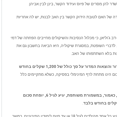
ר להן מסרים של פיוס ועידוד הקשר, בינן לבין אביהן.
ה של האם לטובת הידוק הקשר בין האב לבנות, יש לה אחריות
 ג'וליאן, כי מכלול הנסיבות והשיקולים מחייבים הפחתה של דמי
. לדברי השופטת, במסגרת שיקוליה, היא הביאה בחשבון גם את
ות בלא השתתפותו של האב.
סכום המזונות, המדור והוצאות המדור על סך כולל של 1,200 שקלים בחודש
ם הינו מתחת לרף המינימלי בפסיקה, כשלא מתקיימים כלל
כי כאשר הבן הקטן, הנמצא, כאמור, במשמורת משותפת, יגיע לגיל 6, יופחת סכום
.
עוד קבעה השופטת תשלומי המזונות ישולמו עד הגיע כל אחד מהילדים לגיל 18 או עד סיום לימודיו התיכוניים. במשך