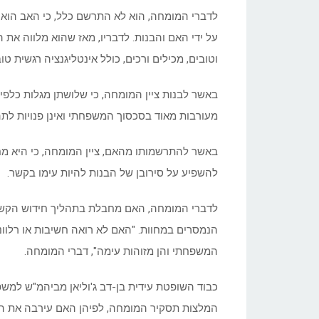
לדברי המומחה, הוא לא התרשם כלל, כי האב הוא א
על ידי האם והבנות. לדבריו, מאז שהוא מלווה את
וטובים, מכילים ורכים, כולל אינטליגנציה רגשית טו
באשר לבנות ציין המומחה, כי שלושתן מגלות כלפי
מעורבות מאוד בסכסוך המשפחתי ואינן פנויות לתה
באשר להתרשמותו מהאם, ציין המומחה, כי היא מחז
להשפיע על סירובן של הבנות להיות עימו בקשר.
לדברי המומחה, האם מחבלת בתהליך חידוש הקשר בי
הנמסרים במחוות. "האם לא רואה חשיבות או רלוונ
המשפחתי והן מזוהות עימה", דברי המומחה.
כבוד השופטת עידית בן-דב ג'וליאן מביהמ"ש למש
המלצות תסקיר המומחה, לפיהן האם עירבה את הב