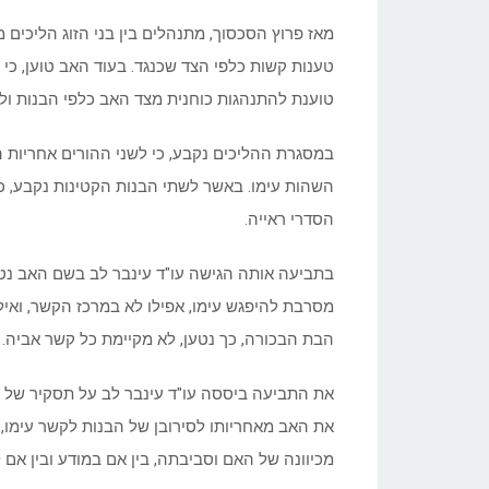
מאז פרוץ הסכסוך, מתנהלים בין בני הזוג הליכים 
טענות קשות כלפי הצד שכנגד. בעוד האב טוען, כי 
טוענת להתנהגות כוחנית מצד האב כלפי הבנות ולחו
במסגרת ההליכים נקבע, כי לשני ההורים אחריות ה
השהות עימו. באשר לשתי הבנות הקטינות נקבע, כ
הסדרי ראייה.
בתביעה אותה הגישה עו"ד עינבר לב בשם האב נט
מסרבת להיפגש עימו, אפילו לא במרכז הקשר, ואילו
הבת הבכורה, כך נטען, לא מקיימת כל קשר אביה. 
את התביעה ביססה עו"ד עינבר לב על תסקיר של
את האב מאחריותו לסירובן של הבנות לקשר עימו, א
מכיוונה של האם וסביבתה, בין אם במודע ובין אם ל