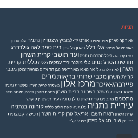
תגיות
איצטדיון נתניה
אורט יד-לבוביץ
אאוריקה פארק
אוויר ואווירה
אלון אהרון
אלי דלל
בית ספר לאה גולדברג
בארון של שרון
ראש מינהל אכיפה
ועד תושבי קרית השרון
היכל התרבות נתניה
בתי הקפה גרג
חורשת הסרג'נטים
כללית קריית
טלי מולנר
יריד עסקים
כללית
השרון
מכבי
לימור מאמו
מאור דאיה
מגן דוד אדום
מורשת זבולון
לאה גולדברג
מרים
מכבי שרותי בריאות
קריית השרון
מרכז אלון
פיירברג-איכר
משטרת נתניה
משטרה קריית השרון
משמר השכונה קריית השרון
משמר השכונה
מתחם רוגובין פדרמן סינמה סיטי
מתכונים
נדלן
נתניה
עידית שטיין קוקוש
מתכונים קרית השרון
עיריית נתניה
קורונה בנתניה
פלנתניה
קופת חולים כללית
רואה חשבון אריאל גורן קריית השרון
רכישה קבוצתית
קרית השרון
שירי חגואל סיידון
שירלי קליין
רפי ימין