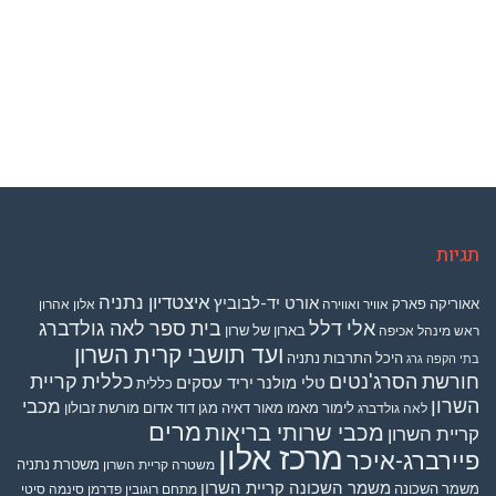
תגיות
איצטדיון נתניה
אורט יד-לבוביץ
אאוריקה פארק
אוויר ואווירה
אלון אהרון
אלי דלל
בית ספר לאה גולדברג
בארון של שרון
ראש מינהל אכיפה
ועד תושבי קרית השרון
היכל התרבות נתניה
בתי הקפה גרג
חורשת הסרג'נטים
כללית קריית
טלי מולנר
יריד עסקים
כללית
השרון
מכבי
לימור מאמו
מאור דאיה
מגן דוד אדום
מורשת זבולון
לאה גולדברג
מרים
מכבי שרותי בריאות
קריית השרון
מרכז אלון
פיירברג-איכר
משטרת נתניה
משטרה קריית השרון
משמר השכונה קריית השרון
משמר השכונה
מתחם רוגובין פדרמן סינמה סיטי