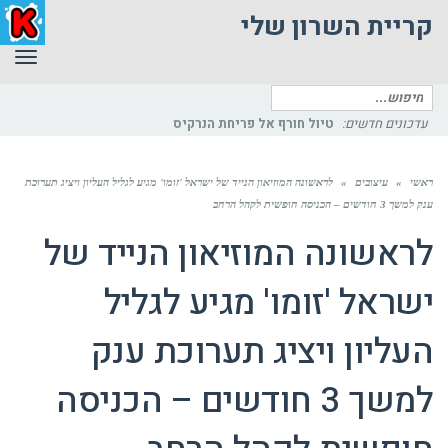
קריית השרון שלי
תפר
חיפוש
עבור:
עדכונים חדשים:
טיול חורף אל פריחת הנרקיס
ראשי
»
עיצובים
»
לראשונה המוזיאון הנייד של ישראל 'זומו' מגיע לגליל העליון ויציג תערוכת
ענק למשך 3 חודשים – הכניסה חופשית לקהל הרחב
לראשונה המוזיאון הנייד של
ישראל 'זומו' מגיע לגליל
העליון ויציג תערוכת ענק
למשך 3 חודשים – הכניסה