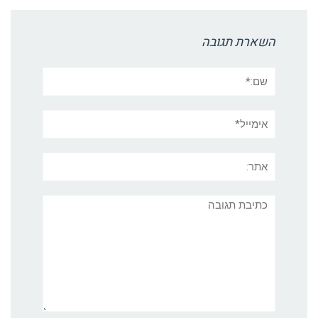
השארת תגובה
שם:*
אימייל*
אתר:
תגובה