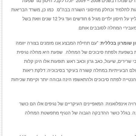
לראשונה השנה, על פי החלטת משרד הבריאות, ילדים שנולדו בשנים 2008 – 2009 יוכלו לקבל חיסון נגד שפעת
ות לתלמיד וכחלק מחיסוני השגרה בבה"ס. כמו כן, משרד הבריאות
הרחיב את גילאי אוכלוסיות היעד בקרב ילדים וממליץ על חיסון ילדים מגיל 6 חודשים ועד גיל 12 שנים וזאת בשל
עבירי המחלה לסובבים אותם.
ן שומרון בכללית
: "עם תחילת המבצע אנו מזמנים בצורה יזומה
ות בשפעת ולפתח סיבוכים של המחלה. שפעת היא מחלה נגיפית
שרירים, שיעול, כאב גרון וכאב ראש. תופעות אלו הינן קלות
ולם הבעייתיות במחלה קשורה בעיקר בסיבוכיה: דלקת ריאות
הנטייה לפתח סיבוכים ולהתאשפז הינה גבוהה יותר וקיימת שכיחות
ה אינפלואנזה. המאפיינים העיקריים של נגיפים אלו הם כושר
נה. בגלל כושר ההדבקה הגבוה של הנגיף מתפשטת המחלה