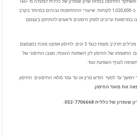
"אשתקד התחסנו במחוז שרון שומרון של כללית למעלה מ -160
אלף איש ובכלל המחוזות של 'כללית' יחד התחסנו כ-1,020,000 לקוחות. שיעורי ההתחסנות גבוהים במיוחד בקרב
לנו במרפאות ערוכים למתן חיסונים ודואגים להתחסן בעצמם
החיסונים נגד השפעת העונתית, הניתנים בזריקה, מכילים תרכיב מומת כנגד 3 זנים. לחיסון אפקט מוכח כמצמצם
הם: התאמתו של החיסון לזן השפעת העונתי, מצבו החיסוני של
שיפה לנגיף השפעת ועוד.
פעת בכללית יחל ב-15 לספטמבר וימשך עד לסוף חודש מרץ או עד גמר מלאי החיסונים. החיסון
ה את מועד החיסון.
 של כללית 052-7706668.