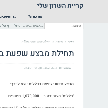
קריית השרון שלי
מה קורה?
ועד תושבים
חיפוש
עדכונים חדשים:
טיול חורף אל פ
עבור:
ראשי
»
בריאות
»
תחילת מבצע שפעת בכללית
תחילת מבצע שפעת בכ
ספטמבר 18, 2016
12:02 pm
אין תגובות
מבצע חיסוני שפעת בכללית יוצא לדרך:
'כללית' הצטיידה ב – 1,070,000 חיסונים
מבצע חיסוני שפעת ב'כללית' החל ב- 15 לספטמבר 2016.