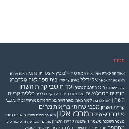
תגיות
איצטדיון נתניה
אורט יד-לבוביץ
אאוריקה פארק
אוויר ואווירה
אלון אהרון
אלי דלל
בית ספר לאה גולדברג
בארון של שרון
ראש מינהל אכיפה
ועד תושבי קרית השרון
היכל התרבות נתניה
בתי הקפה גרג
חורשת הסרג'נטים
כללית קריית
טלי מולנר
יריד עסקים
כללית
השרון
מכבי
לימור מאמו
מאור דאיה
מגן דוד אדום
מורשת זבולון
לאה גולדברג
מרים
מכבי שרותי בריאות
קריית השרון
מרכז אלון
פיירברג-איכר
משטרת נתניה
משטרה קריית השרון
משמר השכונה קריית השרון
משמר השכונה
מתחם רוגובין פדרמן סינמה סיטי
מתכונים
נדלן
נתניה
עידית שטיין קוקוש
מתכונים קרית השרון