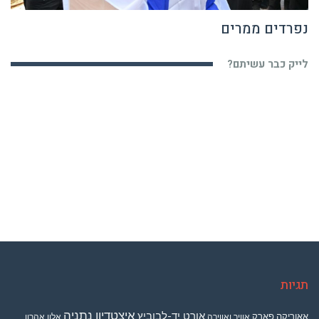
נפרדים ממרים
לייק כבר עשיתם?
תגיות
איצטדיון נתניה
אורט יד-לבוביץ
אאוריקה פארק
אוויר ואווירה
אלון אהרון
אלי דלל
בית ספר לאה גולדברג
בארון של שרון
ראש מינהל אכיפה