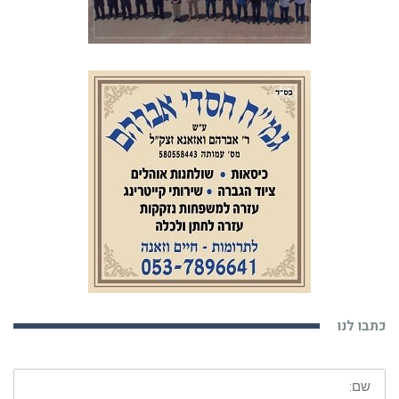
כתבו לנו
שם:
דוא"ל: