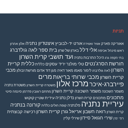
תגיות
איצטדיון נתניה
אורט יד-לבוביץ
אאוריקה פארק
אוויר ואווירה
אלון אהרון
אלי דלל
בית ספר לאה גולדברג
בארון של שרון
ראש מינהל אכיפה
ועד תושבי קרית השרון
היכל התרבות נתניה
בתי הקפה גרג
חורשת הסרג'נטים
כללית קריית
טלי מולנר
יריד עסקים
כללית
השרון
מכבי
לימור מאמו
מאור דאיה
מגן דוד אדום
מורשת זבולון
לאה גולדברג
מרים
מכבי שרותי בריאות
קריית השרון
מרכז אלון
פיירברג-איכר
משטרת נתניה
משטרה קריית השרון
משמר השכונה קריית השרון
משמר השכונה
מתחם רוגובין פדרמן סינמה סיטי
מתכונים
נדלן
נתניה
עידית שטיין קוקוש
מתכונים קרית השרון
עיריית נתניה
קורונה בנתניה
פלנתניה
קופת חולים כללית
רואה חשבון אריאל גורן קריית השרון
רכישה קבוצתית
קרית השרון
שירי חגואל סיידון
שירלי קליין
רפי ימין