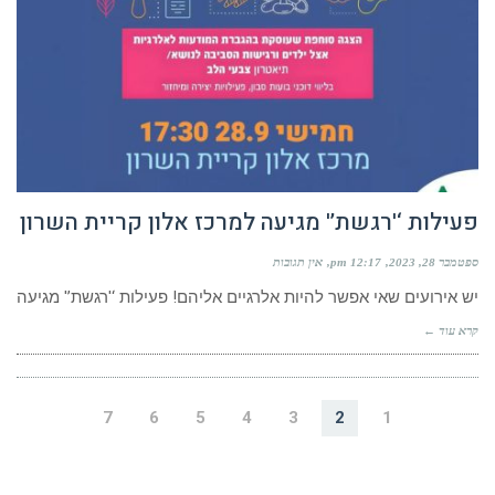
פעילות ‘'רגשת’' מגיעה למרכז אלון קריית השרון
ספטמבר 28, 2023
12:17 pm
אין תגובות
יש אירועים שאי אפשר להיות אלרגיים אליהם! פעילות ‘'רגשת’' מגיעה
קרא עוד ←
7
6
5
4
3
2
1