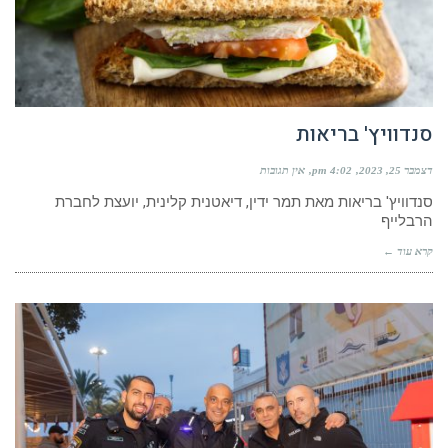
סנדוויץ' בריאות
דצמבר 25, 2023
4:02 pm
אין תגובות
סנדוויץ' בריאות​ מאת תמר ידין, דיאטנית קלינית, יועצת לחברת
הרבלייף
קרא עוד ←