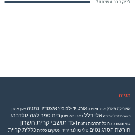
תגיות
איצטדיון נתניה
אורט יד-לבוביץ
אאוריקה פארק
אוויר ואווירה
אלון אהרון
אלי דלל
בית ספר לאה גולדברג
בארון של שרון
ראש מינהל אכיפה
ועד תושבי קרית השרון
היכל התרבות נתניה
בתי הקפה גרג
חורשת הסרג'נטים
כללית קריית
טלי מולנר
יריד עסקים
כללית
השרון
מכבי
לימור מאמו
מאור דאיה
מגן דוד אדום
מורשת זבולון
לאה גולדברג