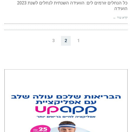
הועידה
קרא עוד ←
3
2
1