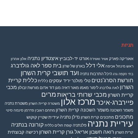
תגיות
איצטדיון נתניה
אורט יד-לבוביץ
אאוריקה פארק
אוויר ואווירה
אלון אהרון
אלי דלל
בית ספר לאה גולדברג
בארון של שרון
ראש מינהל אכיפה
ועד תושבי קרית השרון
היכל התרבות נתניה
בתי הקפה גרג
חורשת הסרג'נטים
כללית קריית
טלי מולנר
יריד עסקים
כללית
השרון
מכבי
לימור מאמו
מאור דאיה
מגן דוד אדום
מורשת זבולון
לאה גולדברג
מרים
מכבי שרותי בריאות
קריית השרון
מרכז אלון
פיירברג-איכר
משטרת נתניה
משטרה קריית השרון
משמר השכונה קריית השרון
משמר השכונה
מתחם רוגובין פדרמן סינמה סיטי
מתכונים
נדלן
נתניה
עידית שטיין קוקוש
מתכונים קרית השרון
עיריית נתניה
קורונה בנתניה
פלנתניה
קופת חולים כללית
רואה חשבון אריאל גורן קריית השרון
רכישה קבוצתית
קרית השרון
שירי חגואל סיידון
שירלי קליין
רפי ימין