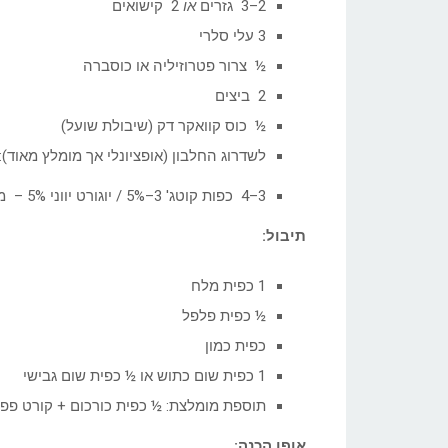
2–3 גזרים
או
2 קישואים
3 עלי סלרי
½ צרור פטרוזיליה או כוסברה
2 ביצים
½ כוס קוואקר דק (שיבולת שועל)
לשדרוג החלבון (אופציונלי אך מומלץ מאוד):
3–4 כפות קוטג' 3–5% / יוגורט יווני 5% – מעלה חלבון ומייצב
תיבול
:
1 כפית מלח
½ כפית פלפל
כפית כמון
1 כפית שום כתוש או ½ כפית שום גבישי
תוספת מומלצת: ½ כפית כורכום + קורט פפ
אופן הכנה: