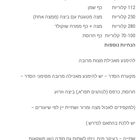
112 קלוריות
כף שמן
250 קלוריות
מצה מטוגנת עם ביצה (ממצה אחת)
280 קלוריות
מצה + כף ממרח שוקולד
70-100 קלוריות
כף חרוסת
הנחיות נוספות
להימנע מאכילת מצות מרובה.
מקערת הסדר – יש להימנע מאכילה מרובה מסימני הסדר –
חרוסת, כרפס (לנוהגים תפו"א,) ביצה וזרוע.
(למקפידים לאכול מצה ומרור ושתיית יין לפי שיעורים –
יש ללכת בהתאם לנדרש.)
שתייה – בעיקר מים. ניתן לשתות גם סודה ו/או משקאות