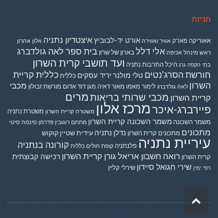
תגיות
איצטדיון נתניה
אורט יד-לבוביץ
אאוריקה פארק
אוויר ואווירה
אלון אהרון
אלי דלל
בית ספר לאה גולדברג
בארון של שרון
ראש מינהל אכיפה
ועד תושבי קרית השרון
היכל התרבות נתניה
בתי הקפה גרג
חורשת הסרג'נטים
כללית קריית
טלי מולנר
יריד עסקים
כללית
השרון
מכבי
לימור מאמו
מאור דאיה
מגן דוד אדום
מורשת זבולון
לאה גולדברג
מרים
מכבי שרותי בריאות
קריית השרון
מרכז אלון
פיירברג-איכר
משטרת נתניה
משטרה קריית השרון
משמר השכונה קריית השרון
משמר השכונה
מתחם רוגובין פדרמן סינמה סיטי
מתכונים
נדלן
נתניה
עידית שטיין קוקוש
מתכונים קרית השרון
עיריית נתניה
קורונה בנתניה
פלנתניה
קופת חולים כללית
רואה חשבון אריאל גורן קריית השרון
רכישה קבוצתית
קרית השרון
שירי חגואל סיידון
שירלי קליין
רפי ימין
גלילה
לראש
THEME BY
POJO.ME
- WORDPRESS THEMES
WE
WORDPRESS