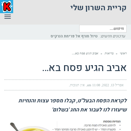
קריית השרון שלי
תפר
חיפוש
עבור:
עדכונים חדשים:
טיול חורף אל פריחת הנרקיס
ראשי
»
בריאות
»
אביב הגיע פסח בא…
אביב הגיע פסח בא…
אפריל 13, 2022
11:08 am
אין תגובות
לקראת
הפסח
הבעל
"
ט
,
קבלו
מספר
עצות
והנחיות
שיעזרו
לנו
לעבור
את
החג
'
בשלום
'