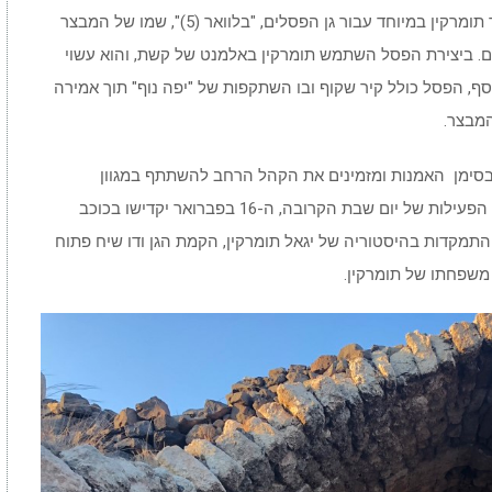
מתקופות שונות של האמן, כשאת אחת היצירות יצר תומרקין במיוחד עבור גן הפסלים, "בלוואר (5)", שמו של המבצר
לים. ביצירת הפסל השתמש תומרקין באלמנט של קשת, והוא עשוי
ף, הפסל כולל קיר שקוף ובו השתקפות של "יפה נוף" תוך אמירה
המבצר.
ן בסימן האמנות ומזמינים את הקהל הרחב להשתתף במגוון
פעילויות בתחומי הצילום, הפיסול והאדריכלות. את הפעילות של יום שבת הקרובה, ה-16 בפברואר יקדישו בכוכב
וך התמקדות בהיסטוריה של יגאל תומרקין, הקמת הגן ודו שיח פתוח
 משפחתו של תומרקין.