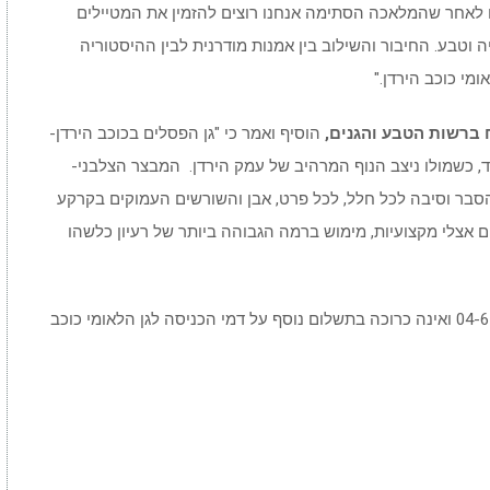
ו לאחר שהמלאכה הסתימה אנחנו רוצים להזמין את המטיילים
וטבע. החיבור והשילוב בין אמנות מודרנית לבין ההיסטוריה
מי כוכב הירדן."
ח ברשות הטבע והגנים,
הוסיף ואמר כי "גן הפסלים בכוכב הירדן-
, כשמולו ניצב הנוף המרהיב של עמק הירדן. המבצר הצלבני-
הסבר וסיבה לכל חלל, לכל פרט, אבן והשורשים העמוקים בקרקע
ים אצלי מקצועיות, מימוש ברמה הגבוהה ביותר של רעיון כלשהו
השתתפות בסיור בהרשמה מראש בטלפון 04-6581766 ואינה כרוכה בתשלום נוסף על דמי הכניסה לגן הלאומי כוכב