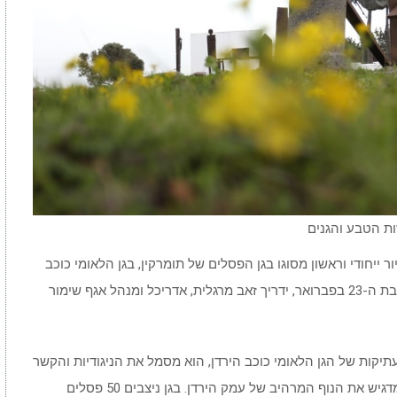
ייחודי וראשון מסוגו בגן הפסלים של תומרקין, בגן הלאומי כוכב
הירדן. את הסיור בין 50 הפסלים, המתקיים ביום שבת ה-23 בפברואר, ידריך זאב מרגלית, אדריכל ומנהל אגף שימור
לים ב-1994 והצבתו מול העתיקות של הגן הלאומי כוכב הירדן, הוא מסמל את הניגודיות והקשר
בין התקופה המודרנית לתקופת הצלבנית ובעיקר מדגיש את הנוף המרהיב של עמק הירדן. בגן ניצבים 50 פסלים