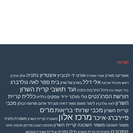
תגיות
איצטדיון נתניה
אורט יד-לבוביץ
אאוריקה פארק
אוויר ואווירה
אלון אהרון
אלי דלל
בית ספר לאה גולדברג
בארון של שרון
ראש מינהל אכיפה
ועד תושבי קרית השרון
היכל התרבות נתניה
בתי הקפה גרג
חורשת הסרג'נטים
כללית קריית
טלי מולנר
יריד עסקים
כללית
השרון
מכבי
לימור מאמו
מאור דאיה
מגן דוד אדום
מורשת זבולון
לאה גולדברג
מרים
מכבי שרותי בריאות
קריית השרון
מרכז אלון
פיירברג-איכר
משטרת נתניה
משטרה קריית השרון
משמר השכונה קריית השרון
משמר השכונה
מתחם רוגובין פדרמן סינמה סיטי
מתכונים
נדלן
נתניה
עידית שטיין קוקוש
מתכונים קרית השרון