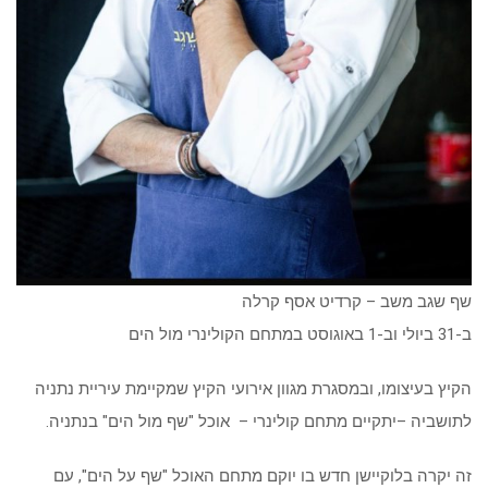
שף שגב משב – קרדיט אסף קרלה
ב-31 ביולי וב-1 באוגוסט במתחם הקולינרי מול הים
הקיץ בעיצומו, ובמסגרת מגוון אירועי הקיץ שמקיימת עיריית נתניה
לתושביה –יתקיים מתחם קולינרי – אוכל "שף מול הים" בנתניה.
זה יקרה בלוקיישן חדש בו יוקם מתחם האוכל "שף על הים", עם
מיטב השפים הישראלים שיציגו תפריטים כשרים מגוונים ומנות