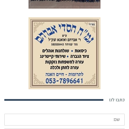
כתבו לנו
שם:
דוא"ל: