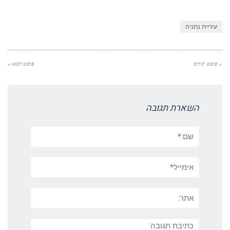
עיריית נתניה
« פוסט קודם
פוסט הבא »
השארת תגובה
שם:*
אימייל*
אתר:
תגובה