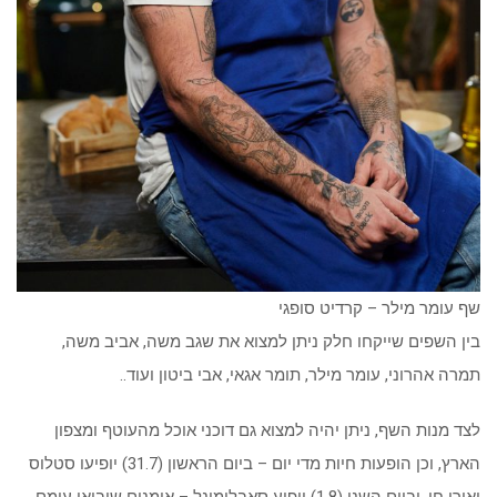
שף עומר מילר – קרדיט סופגי
בין השפים שייקחו חלק ניתן למצוא את שגב משה, אביב משה,
תמרה אהרוני, עומר מילר, תומר אגאי, אבי ביטון ועוד..
לצד מנות השף, ניתן יהיה למצוא גם דוכני אוכל מהעוטף ומצפון
הארץ, וכן הופעות חיות מדי יום – ביום הראשון (31.7) יופיעו סטלוס
ואורן חן, וביום השני (1.8) יופיע סאבלימינל – אומנים שיביאו עימם