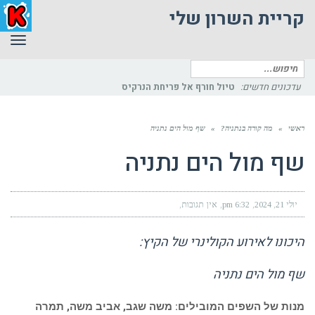
קריית השרון שלי
תפר
חיפוש
עדכונים חדשים:
פיתוחים כ
עבור:
ראשי
»
מה קורה בנתניה?
»
שף מול הים נתניה
שף מול הים נתניה
יולי 21, 2024
6:32 pm
אין תגובות
היכונו לאירוע הקולינרי של הקיץ:
שף מול הים נתניה
מנות של השפים המובילים: משה שגב, אביב משה, תמרה
אהרוני, עומר מילר, אבי ביטון, בריזה מהים והופעות של סטלוס