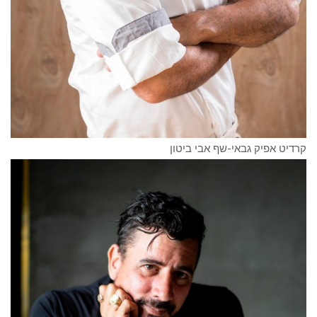
קרדיט אפיק גבאי-שף אבי ביטון