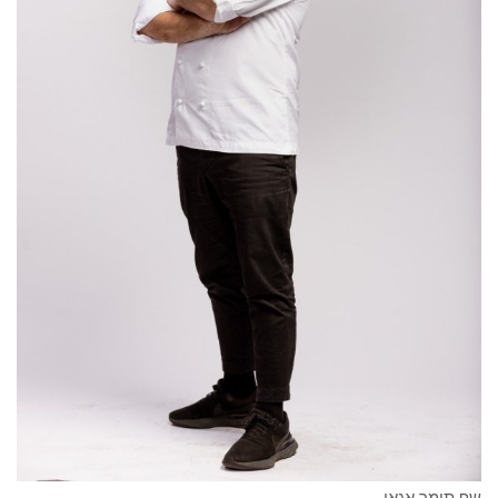
שף תומר אגאי