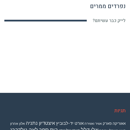
לייק כבר עשיתם?
תגיות
איצטדיון נתניה
אורט יד-לבוביץ
אאוריקה פארק
אוויר ואווירה
אלון אהרון
אלי דלל
בית ספר לאה גולדברג
בארון של שרון
ראש מינהל אכיפה
ועד תושבי קרית השרון