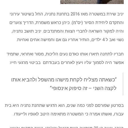
יניב שירת במשטרה מאז 2016 בתחנת נתניה, החל בשיטור עירוני
והתקדם ליחידת הסיור (יס"מ). כיהן כראש משמרת, הדריך צוערים
והיה למקור השראה לחברי הצוות והמתנדבים. יניב תושב נתניה,
נשוי ואב ל 4 ילדים, הותיר אחריו גם אם וחמישה אחים ואחיות.
חבריו לתחנה תיארו אותו כאדם נעים הליכות, מסור ואחראי, שתמיד
אפשר היה לסמוך עליו ויעץ לאחרים בעבודתם
בביטוי מרגעי חייו:
“כשאתה מצליח לקחת מישהו מהשפל ולהביא אותו
לקצה השני – זה סיפוק אינסופי”
בסרטון שפורסם לפני כמה שנים, הוא הדגיש שתחנת נתניה היא בית
עבורו, ואשתו אמרה כי המשטרה מתאימה היטב לאופיו ולייעודו.
הנהג, צעיר בן 20 מנתניה בשם דניאל יבצ'נקו, נעצר במקום והוגש