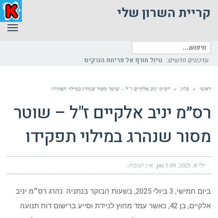
קריית השרון שלי
תפר
חיפוש
עדכונים חדשים:
פי
עבור:
ראשי
»
בלוג
»
רס״מ יניב אלקיים ז"ל – שוטר מסור שנהרג במילוי תפקידו
רס״מ יניב אלקיים ז"ל – שוטר
מסור שנהרג במילוי תפקידו
יולי 8, 2025
5:09 pm
אין תגובות
ביום חמישי, 3 ביולי 2025, בשעות הבוקר בנתניה. נהרג רס״מ יניב
אלקיים, בן 42, כאשר עמד מחוץ לניידת וסייע ברישום דוח תנועה
בשדרות בן־גוריון. רכב חולף, בנסיבות שעדין נחקרות, סטה לנתיבו