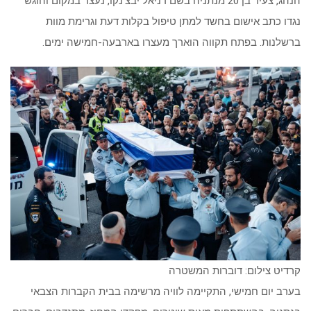
נגדו כתב אישום בחשד למתן טיפול בקלות דעת וגרימת מוות
ברשלנות. בפתח תקווה הוארך מעצרו בארבעה-חמישה ימים.
קרדיט צילום: דוברות המשטרה
בערב יום חמישי, התקיימה לוויה מרשימה בבית הקברות הצבאי
בנתניה, בהשתתפות מאות שוטרים, מפקדי המחוז, מתנדבים, חברים