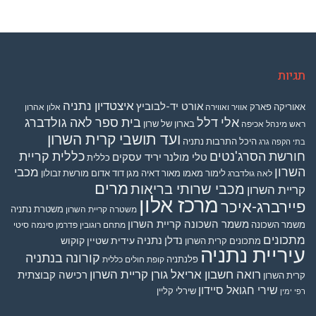
תגיות
איצטדיון נתניה
אורט יד-לבוביץ
אאוריקה פארק
אוויר ואווירה
אלון אהרון
אלי דלל
בית ספר לאה גולדברג
בארון של שרון
ראש מינהל אכיפה
ועד תושבי קרית השרון
היכל התרבות נתניה
בתי הקפה גרג
חורשת הסרג'נטים
כללית קריית
טלי מולנר
יריד עסקים
כללית
השרון
מכבי
לימור מאמו
מאור דאיה
מגן דוד אדום
מורשת זבולון
לאה גולדברג
מרים
מכבי שרותי בריאות
קריית השרון
מרכז אלון
פיירברג-איכר
משטרת נתניה
משטרה קריית השרון
משמר השכונה קריית השרון
משמר השכונה
מתחם רוגובין פדרמן סינמה סיטי
מתכונים
נדלן
נתניה
עידית שטיין קוקוש
מתכונים קרית השרון
עיריית נתניה
קורונה בנתניה
פלנתניה
קופת חולים כללית
רואה חשבון אריאל גורן קריית השרון
רכישה קבוצתית
קרית השרון
שירי חגואל סיידון
שירלי קליין
רפי ימין