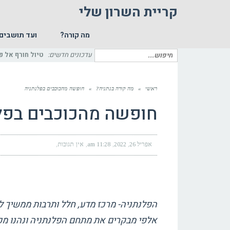
קריית השרון שלי
מה קורה?
ועד תושבים
חיפוש
עדכונים חדשים:
טיול חורף אל פ
עבור:
ראשי
»
מה קורה בנתניה?
»
חופשה מהכוכבים בפלנתניה
חופשה מהכוכבים בפל
אפריל 26, 2022
11:28 am
אין תגובות
הפלנתניה- מרכז מדע, חלל ותרבות ממשיך 
אלפי מבקרים את מתחם הפלנתניה ונהנו מפע