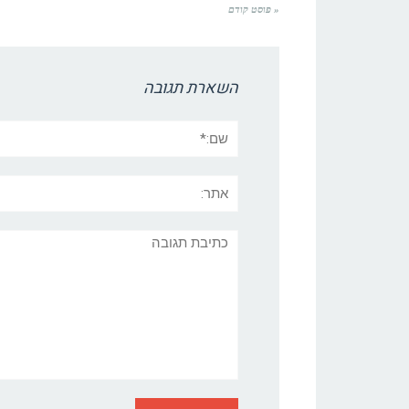
« פוסט קודם
השארת תגובה
שם:*
אתר:
תגובה