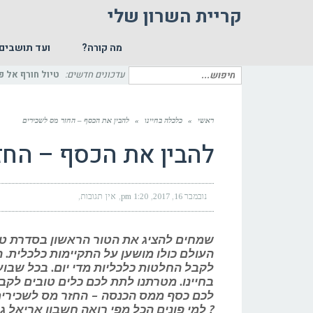
קריית השרון שלי
מה קורה?
ועד תושבים
חיפוש
עדכונים חדשים:
טיול חורף אל פ
עבור:
ראשי
»
כלכלה בחיינו
»
להבין את הכסף – החזר מס לשכירים
להבין את הכסף – החז
נובמבר 16, 2017
1:20 pm
אין תגובות
שמחים להציג את הטור הראשון בסדרת טור
העולם כולו מושען על התקיימות כלכלית. ה
לקבל החלטות כלכליות מדי יום. בכל שבו
בחיינו. מטרתנו לתת לכם כלים טובים לקב
לכם כסף ממס הכנסה – החזר מס לשכירים 
? למי פונים הכל מפי רואה חשבון אריאל גו