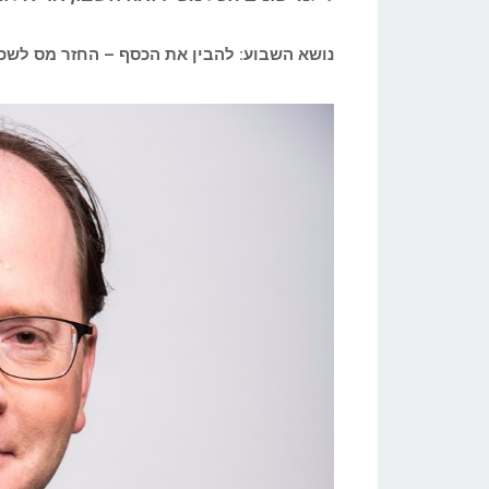
נושא השבוע: להבין את הכסף – החזר מס לשכ