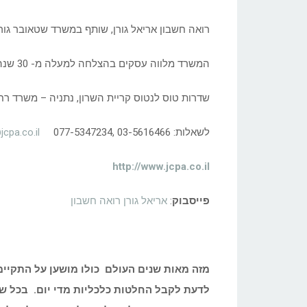
רואה חשבון אריאל גורן, שותף במשרד שטאובר גורן 
המשרד מלווה עסקים בהצלחה למעלה מ- 30 שנה ומטפל בין היתר בהחזרי מס לשכירים.
שדרות טוס לנטוס קריית השרון, נתניה – משרד רחוב המ
לשאלות: 03-5616466 ,077-5347234
jcpa.co.il
http://www.jcpa.co.il
פייסבוק
:
אריאל גורן רואה חשבון
מזה מאות שנים העולם כולו מושען על התקיימו
לדעת לקבל החלטות כלכליות מדי יום. בכל ש