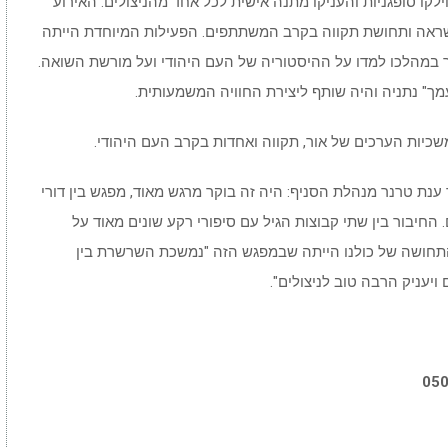
ילקו סופגניות והעניקו מתנה אישית לכל אחד מהניצולים. האירוע
ראה ותחושת תקווה בקרב המשתתפים. הפעילות המיוחדת הייתה
 במהלכו למדו על ההיסטוריה של העם היהודי ועל מורשת השואה.
עמך" נתניה והיה שותף ליצירת החוויה המשמעותית.
שכיות הערכים של אור, תקווה ואחדות בקרב העם היהודי.
ר ענת טרנר מנהלת הסניף: היה זה בוקר מרגש מאוד, מפגש בין דורי
ם. החיבור בין שתי קבוצות הגיל עם סיפורי רקע שונים מאוד על
תחושה של כולנו הייתה שבמפגש הזה "נמשכת השרשרת בין
יעניק הרבה טוב לניצולים".