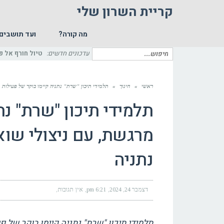
קריית השרון שלי
מה קורה?
ועד תושבים
חיפוש
עדכונים חדשים:
טיול חורף אל פ
עבור:
ראשי
»
חינוך
»
תלמידי תיכון "שרת" נתניה קיימו בוקר של פעילות
תלמידי תיכון "שרת" נת
מרגשת, עם ניצולי שו
נתניה
דצמבר 24, 2024
6:21 pm
אין תגובות
תלמידי תיכון "שרת" נתניה קיימו בוקר של 