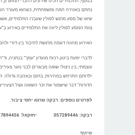
בנוסף, התלמידים הכינו שירונים לחברי המועדון, ח
נחתם באווירה חמה ומשפחתית, כשהוא מעורר הש
שיאו של מסע מרגש לפולין שעברו התלמידים, אשר
צוות המסע לפולין ליווה את התלמידים באירוע ב"
האירוע מהווה דוגמה מרגשת לחיבור בין-דורי ולהמ
לדברי יפעת ביטון רכזת מועדון "עמך" בנתניה, וד"
עוצמתי, בין ניצולי שואה מבוגרים לבני נוער צעירי
ילדותם התרחש במהירות, בחום ובאהבה גדולה. ה
הדורות" דבר שישמור את זכר השואה אצל הצעירים ו
לפרטים נוספים: רבקה שרגא יחסי ציבור.
רבקה: 057289446 יחזקאל: 0507894456
שיתוף