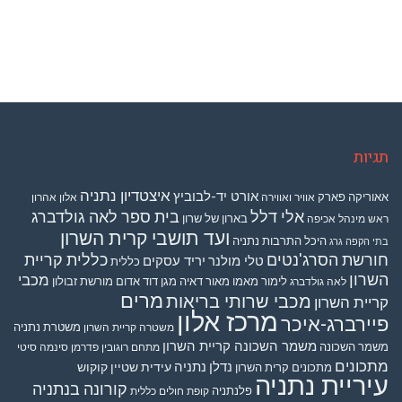
תגיות
איצטדיון נתניה
אורט יד-לבוביץ
אאוריקה פארק
אוויר ואווירה
אלון אהרון
אלי דלל
בית ספר לאה גולדברג
בארון של שרון
ראש מינהל אכיפה
ועד תושבי קרית השרון
היכל התרבות נתניה
בתי הקפה גרג
חורשת הסרג'נטים
כללית קריית
טלי מולנר
יריד עסקים
כללית
השרון
מכבי
לימור מאמו
מאור דאיה
מגן דוד אדום
מורשת זבולון
לאה גולדברג
מרים
מכבי שרותי בריאות
קריית השרון
מרכז אלון
פיירברג-איכר
משטרת נתניה
משטרה קריית השרון
משמר השכונה קריית השרון
משמר השכונה
מתחם רוגובין פדרמן סינמה סיטי
מתכונים
נדלן
נתניה
עידית שטיין קוקוש
מתכונים קרית השרון
עיריית נתניה
קורונה בנתניה
פלנתניה
קופת חולים כללית
רואה חשבון אריאל גורן קריית השרון
רכישה קבוצתית
קרית השרון