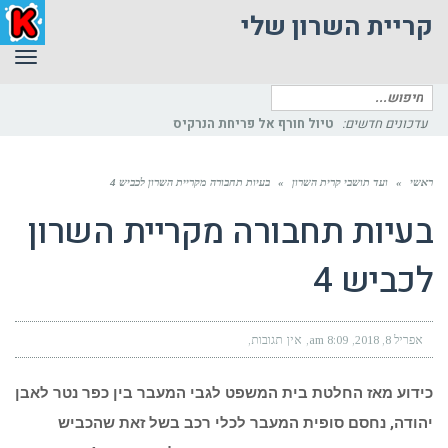
קריית השרון שלי
תפר
חיפוש
עבור:
עדכונים חדשים:
טיול חורף אל פריחת הנרקיס
ראשי
»
ועד תושבי קרית השרון
»
בעיות תחבורה מקריית השרון לכביש 4
בעיות תחבורה מקריית השרון
לכביש 4
אפריל 8, 2018
8:09 am
אין תגובות
כידוע מאז החלטת בית המשפט לגבי המעבר בין כפר נטר לאבן
יהודה, נחסם סופית המעבר לכלי רכב בשל זאת שהכביש