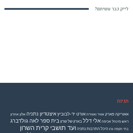
לייק כבר עשיתם?
תגיות
איצטדיון נתניה
אורט יד-לבוביץ
אאוריקה פארק
אוויר ואווירה
אלון אהרון
אלי דלל
בית ספר לאה גולדברג
בארון של שרון
ראש מינהל אכיפה
ועד תושבי קרית השרון
היכל התרבות נתניה
בתי הקפה גרג