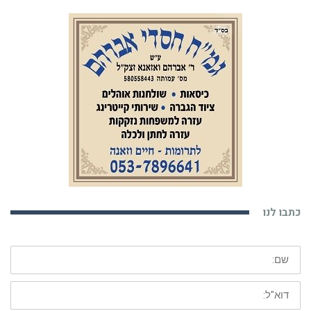
כתבו לנו
שם:
דוא"ל: