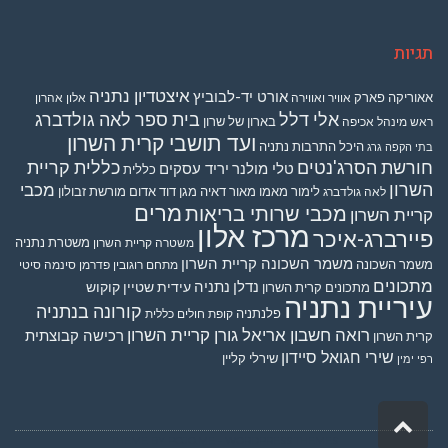
תגיות
איצטדיון נתניה
אורט יד-לבוביץ
אאוריקה פארק
אוויר ואווירה
אלון אהרון
אלי דלל
בית ספר לאה גולדברג
בארון של שרון
ראש מינהל אכיפה
ועד תושבי קרית השרון
היכל התרבות נתניה
בתי הקפה גרג
חורשת הסרג'נטים
כללית קריית
טלי מולנר
יריד עסקים
כללית
השרון
מכבי
לימור מאמו
מאור דאיה
מגן דוד אדום
מורשת זבולון
לאה גולדברג
מרים
מכבי שרותי בריאות
קריית השרון
מרכז אלון
פיירברג-איכר
משטרת נתניה
משטרה קריית השרון
משמר השכונה קריית השרון
משמר השכונה
מתחם רוגובין פדרמן סינמה סיטי
מתכונים
נדלן
נתניה
עידית שטיין קוקוש
מתכונים קרית השרון
עיריית נתניה
קורונה בנתניה
פלנתניה
קופת חולים כללית
רואה חשבון אריאל גורן קריית השרון
רכישה קבוצתית
קרית השרון
שירי חגואל סיידון
שירלי קליין
רפי ימין
THEME BY
POJO.ME
- WORDPRESS THEMES
גלילה
WE
WORDPRESS
לראש